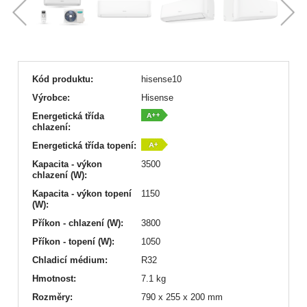
Kód produktu:
hisense10
Výrobce:
Hisense
Energetická třída
chlazení:
Energetická třída topení:
Kapacita - výkon
3500
chlazení (W):
Kapacita - výkon topení
1150
(W):
Příkon - chlazení (W):
3800
Příkon - topení (W):
1050
Chladicí médium:
R32
Hmotnost:
7.1 kg
Rozměry:
790 x 255 x 200 mm