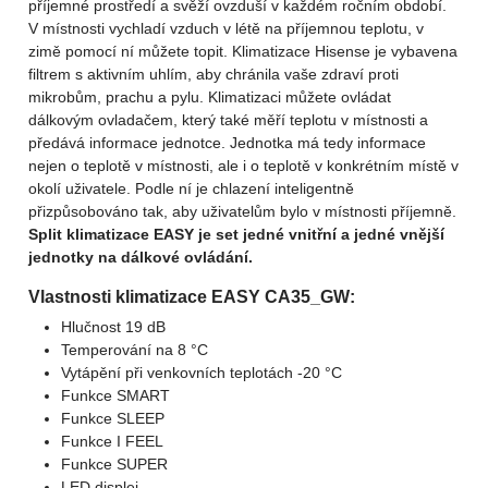
příjemné prostředí a svěží ovzduší v každém ročním období.
V místnosti vychladí vzduch v létě na příjemnou teplotu, v
zimě pomocí ní můžete topit. Klimatizace Hisense je vybavena
filtrem s aktivním uhlím, aby chránila vaše zdraví proti
mikrobům, prachu a pylu. Klimatizaci můžete ovládat
dálkovým ovladačem, který také měří teplotu v místnosti a
předává informace jednotce. Jednotka má tedy informace
nejen o teplotě v místnosti, ale i o teplotě v konkrétním místě v
okolí uživatele. Podle ní je chlazení inteligentně
přizpůsobováno tak, aby uživatelům bylo v místnosti příjemně.
Split klimatizace EASY je set jedné vnitřní a jedné vnější
jednotky na dálkové ovládání.
Vlastnosti klimatizace EASY CA35_GW:
Hlučnost 19 dB
Temperování na 8 °C
Vytápění při venkovních teplotách -20 °C
Funkce SMART
Funkce SLEEP
Funkce I FEEL
Funkce SUPER
LED displej