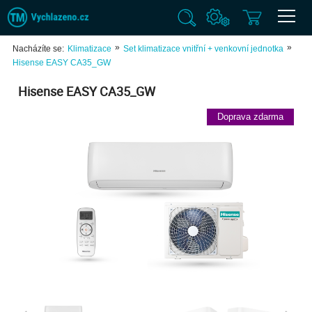
»
»
Nacházíte se:
Klimatizace
Set klimatizace vnitřní + venkovní jednotka
Hisense EASY CA35_GW
Hisense EASY CA35_GW
Doprava zdarma
Previ
Next