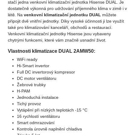
stačí jedna venkovní klimatizační jednotka Hisense DUAL. Je
dostatečně výkonná pro udržování příjemného klima v zimě i v
létě. Na
venkovní klimatizační jednotku DUAL
můžete
připojit dvě vnitřní jednotky. Díky vysoké účinnosti ji lze využít
také pro klimatizování kanceláří, obchodů a restaurací.
Venkovní klimatizační jednotky Hisense jsou vybaveny
chytrými funkcemi, které vám značně usnadní život.
Vlastnosti klimatizace DUAL 2AMW50:
WiFi ready
Hi-Smart invertor
Full DC invertorový kompresor
DC motor ventilátoru
Žebrové trubky
H-PAM
Jednoduchá instalace
Tichý provoz
Vytápění při nízkých teplotách -15 °C
16 rychlostí ventilátoru
Smart odmrazování
Kontrola úrovně naplnění chladiva