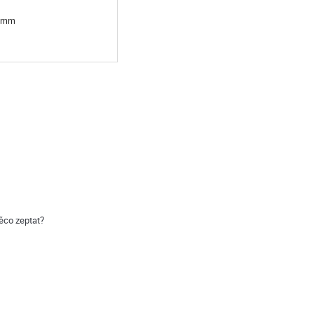
0 mm
ěco zeptat?