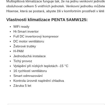
Multisplitová klimatizace funguje tak, že na jednu venkovní jednotk
obsluhovat celkem 5 vnitřních jednotek. Venkovní jednotku můžete o
Hisense, která se postará, abyste žili v komfortním prostředí v létě
Vlastnosti klimatizace PENTA 5AMW125:
WiFi ready
Hi-Smart invertor
Full DC invertorový kompresor
DC motor ventilátoru
Žebrové trubky
H-PAM
Jednoduchá instalace
Tichý provoz
Vytápění při nízkých teplotách -15 °C
16 rychlostí ventilátoru
Smart odmrazování
Kontrola úrovně naplnění chladiva
Záruka 5 let