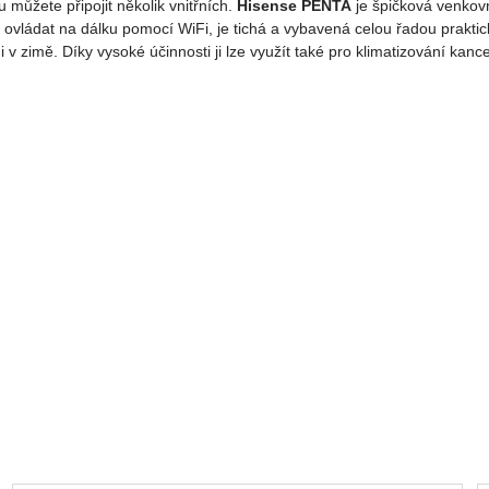
u můžete připojit několik vnitřních.
Hisense PENTA
je špičková venkovn
vládat na dálku pomocí WiFi, je tichá a vybavená celou řadou praktických
 i v zimě. Díky vysoké účinnosti ji lze využít také pro klimatizování kanc