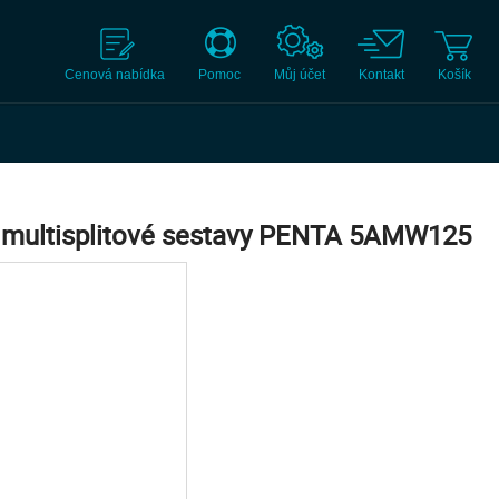
Cenová nabídka
Pomoc
Můj účet
Kontakt
Košík
o multisplitové sestavy PENTA 5AMW125