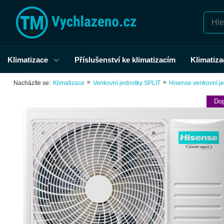
Klimatizace
Příslušenství ke klimatizacím
Klimatiza
»
»
Nacházíte se:
Klimatizace
Venkovní jednotky SPLIT
Hisense venkovní j
Dop