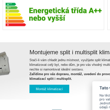
Montujeme split i multisplit kli
Stačí-li vám chladit jednu místnost, využijete split klimat
klimatizovat celý byt, nebo dům, je pro vás vhodný multi
nechte si namontovat ideální sestavu.
Zařídíme pro vás dopravu, montáž, uvedení do provo
klimatizací split i multisplit.
Tato
Montáž klimatizací
Na těc
pro va
Jednotl
údajů 