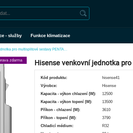
ce - služby
Funkce klimatizace
ednotka pro multisplitové sestavy PENTA…
rava zdarma
Hisense venkovní jednotka pr
Kód produktu:
hisense41
Výrobce:
Hisense
Kapacita - výkon chlazení (W):
12500
Kapacita - výkon topení (W):
13500
Příkon - chlazení (W):
3610
Příkon - topení (W):
3790
Chladicí médium:
R32