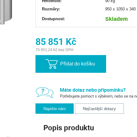
Hmotnost:
90 kg
Rozměry:
950 x 1050 x 34
Skladem
Dostupnost:
Previous
Next
85 851 Kč
70 951,24 Kč bez DPH
Přidat do košíku
Máte dotaz nebo připomínku?
Potřebujete pomoct s výběrem, nebo se na n
Napište nám
Nejčastější dotazy
Popis produktu