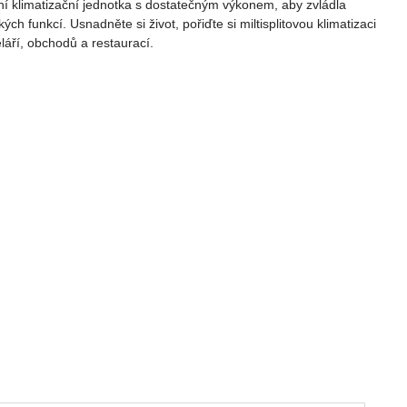
í klimatizační jednotka s dostatečným výkonem, aby zvládla
 funkcí. Usnadněte si život, pořiďte si miltisplitovou klimatizaci
eláří, obchodů a restaurací.