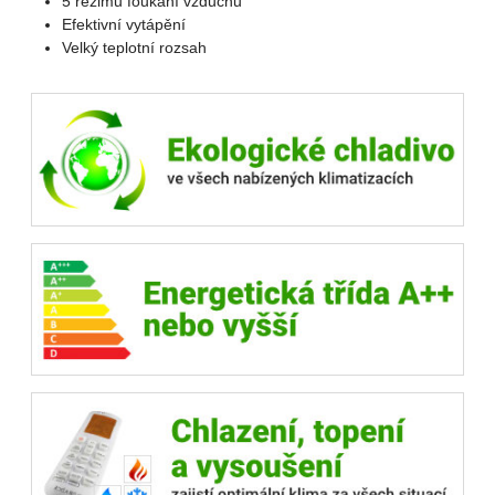
5 režimů foukání vzduchu
Efektivní vytápění
Velký teplotní rozsah