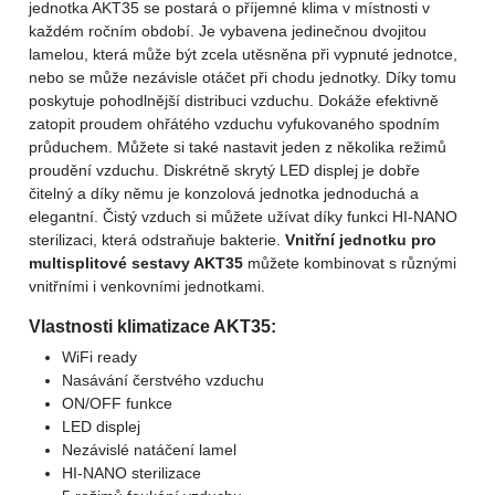
jednotka AKT35 se postará o příjemné klima v místnosti v
každém ročním období. Je vybavena jedinečnou dvojitou
lamelou, která může být zcela utěsněna při vypnuté jednotce,
nebo se může nezávisle otáčet při chodu jednotky. Díky tomu
poskytuje pohodlnější distribuci vzduchu. Dokáže efektivně
zatopit proudem ohřátého vzduchu vyfukovaného spodním
průduchem. Můžete si také nastavit jeden z několika režimů
proudění vzduchu. Diskrétně skrytý LED displej je dobře
čitelný a díky němu je konzolová jednotka jednoduchá a
elegantní. Čistý vzduch si můžete užívat díky funkci HI-NANO
sterilizaci, která odstraňuje bakterie.
Vnitřní jednotku pro
multisplitové sestavy AKT35
můžete kombinovat s různými
vnitřními i venkovními jednotkami.
Vlastnosti klimatizace AKT35:
WiFi ready
Nasávání čerstvého vzduchu
ON/OFF funkce
LED displej
Nezávislé natáčení lamel
HI-NANO sterilizace