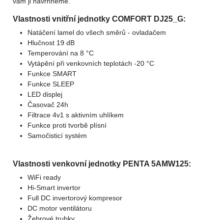
vám ji navrhneme.
Vlastnosti vnitřní jednotky COMFORT DJ25_G:
Natáčení lamel do všech směrů - ovladačem
Hlučnost 19 dB
Temperování na 8 °C
Vytápění při venkovních teplotách -20 °C
Funkce SMART
Funkce SLEEP
LED displej
Časovač 24h
Filtrace 4v1 s aktivním uhlíkem
Funkce proti tvorbě plísní
Samočisticí systém
Vlastnosti venkovní jednotky PENTA 5AMW125:
WiFi ready
Hi-Smart invertor
Full DC invertorový kompresor
DC motor ventilátoru
Žebrové trubky