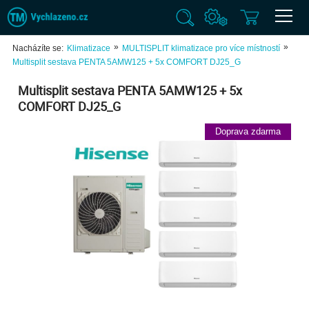
»
»
Nacházíte se:
Klimatizace
MULTISPLIT klimatizace pro více místností
Multisplit sestava PENTA 5AMW125 + 5x COMFORT DJ25_G
Multisplit sestava PENTA 5AMW125 + 5x
COMFORT DJ25_G
Doprava zdarma
Previ
Next