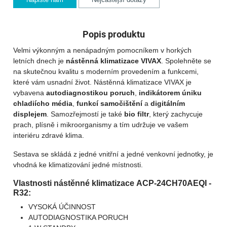
Popis produktu
Velmi výkonným a nenápadným pomocníkem v horkých
letních dnech je
nástěnná klimatizace VIVAX
. Spolehněte se
na skutečnou kvalitu s moderním provedením a funkcemi,
které vám usnadní život. Nástěnná klimatizace VIVAX je
vybavena
autodiagnostikou poruch
,
indikátorem úniku
chladiícho média
,
funkcí samočištění
a
digitálním
displejem
. Samozřejmostí je také
bio filtr
, který zachycuje
prach, plísně i mikroorganismy a tím udržuje ve vašem
interiéru zdravé klima.
Sestava se skládá z jedné vnitřní a jedné venkovní jednotky, je
vhodná ke klimatizování jedné místnosti.
Vlastnosti nástěnné klimatizace ACP-24CH70AEQI -
R32:
VYSOKÁ ÚČINNOST
AUTODIAGNOSTIKA PORUCH