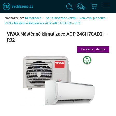
»
»
Nacházíte se:
Klimatizace
Set klimatizace vnitřní + venkovní jednotka
VIVAX Nástěnné klimatizace ACP-24CH70AEQI - R32
VIVAX Nástěnné klimatizace ACP-24CH70AEQI -
R32
Doprava zdarma
Previ
Next